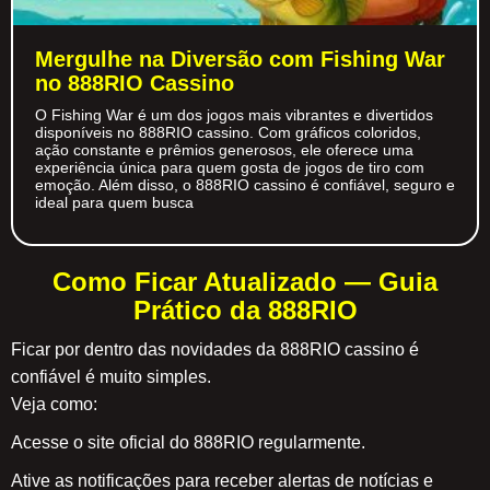
Mergulhe na Diversão com Fishing War
no 888RIO Cassino
O Fishing War é um dos jogos mais vibrantes e divertidos
disponíveis no 888RIO cassino. Com gráficos coloridos,
ação constante e prêmios generosos, ele oferece uma
experiência única para quem gosta de jogos de tiro com
emoção. Além disso, o 888RIO cassino é confiável, seguro e
ideal para quem busca
Como Ficar Atualizado — Guia
Prático da 888RIO
Ficar por dentro das novidades da 888RIO cassino é
confiável é muito simples.
Veja como:
Acesse o site oficial do 888RIO regularmente.
Ative as notificações para receber alertas de notícias e