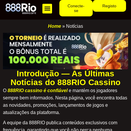
Conecte-
Registo
se
Home
»
Notícias
Introdução — As Últimas
Notícias do 888RIO Cassino
O
888RIO cassino é confiável
e mantém os jogadores
sempre bem informados. Nesta página, você encontra todas
as novidades, promoções, lançamentos de jogos e
atualizações da plataforma.
A equipe da 888RIO publica conteúdos exclusivos com
frequência, garantindo que você não perca nenhuma