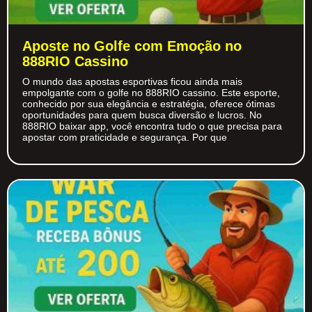
Aposte no Golfe com Emoção no
888RIO Cassino
O mundo das apostas esportivas ficou ainda mais
empolgante com o golfe no 888RIO cassino. Este esporte,
conhecido por sua elegância e estratégia, oferece ótimas
oportunidades para quem busca diversão e lucros. No
888RIO baixar app, você encontra tudo o que precisa para
apostar com praticidade e segurança. Por que