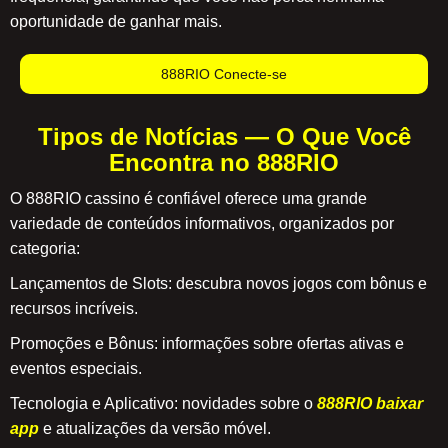
oportunidade de ganhar mais.
888RIO Conecte-se
Tipos de Notícias — O Que Você
Encontra no 888RIO
O 888RIO cassino é confiável oferece uma grande
variedade de conteúdos informativos, organizados por
categoria:
Lançamentos de Slots: descubra novos jogos com bônus e
recursos incríveis.
Promoções e Bônus: informações sobre ofertas ativas e
eventos especiais.
Tecnologia e Aplicativo: novidades sobre o
888RIO baixar
app
e atualizações da versão móvel.