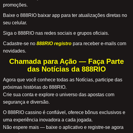
promoções.
Baixe o 888RIO baixar app para ter atualizações diretas no
seu celular.
Siga o 888RIO nas redes sociais e grupos oficiais.
Cadastre-se no
888RIO registro
para receber e-mails com
novidades.
Chamada para Ação — Faça Parte
das Notícias da 888RIO
Agora que você conhece todas as Notícias, participe das
próximas histórias do 888RIO.
Crie sua conta e explore o universo das apostas com
segurança e diversão.
O 888RIO cassino é confiável, oferece bônus exclusivos e
uma experiência inovadora a cada jogada.
Não espere mais — baixe o aplicativo e registre-se agora