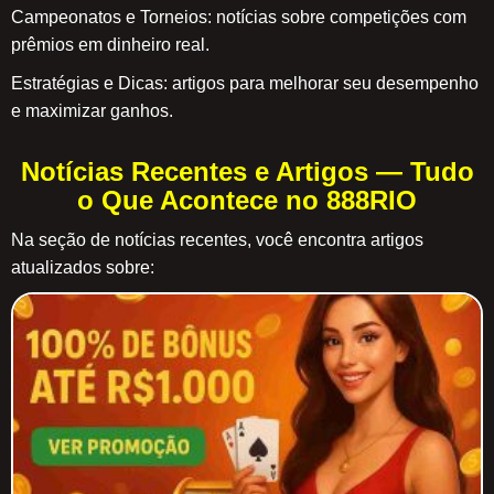
Campeonatos e Torneios: notícias sobre competições com
prêmios em dinheiro real.
Estratégias e Dicas: artigos para melhorar seu desempenho
e maximizar ganhos.
Notícias Recentes e Artigos — Tudo
o Que Acontece no 888RIO
Na seção de notícias recentes, você encontra artigos
atualizados sobre: