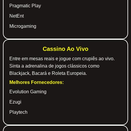
Pragmatic Play
NetEnt
Microgaming
Cassino Ao Vivo
Entre em mesas reais e jogue com crupiês ao vivo.
Sinta a adrenalina de jogos clássicos como
Blackjack, Bacará e Roleta Europeia.
Melhores Fornecedores:
Evolution Gaming
Ezugi
Playtech