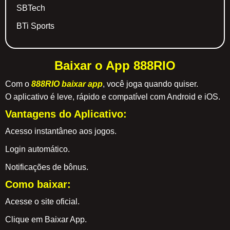
SBTech
BTi Sports
Baixar o App 888RIO
Com o
888RIO baixar app
, você joga quando quiser.
O aplicativo é leve, rápido e compatível com Android e iOS.
Vantagens do Aplicativo:
Acesso instantâneo aos jogos.
Login automático.
Notificações de bônus.
Como baixar:
Acesse o site oficial.
Clique em Baixar App.