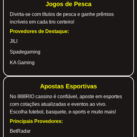
Jogos de Pesca
Divirta-se com títulos de pesca e ganhe prêmios
incríveis em cada tiro certeiro!
Provedores de Destaque:
JILI
Spadegaming
KA Gaming
Apostas Esportivas
No 888RIO cassino é confiável, aposte em esportes
com cotações atualizadas e eventos ao vivo.
Escolha futebol, basquete, e-sports e muito mais!
Principais Provedores:
BetRadar