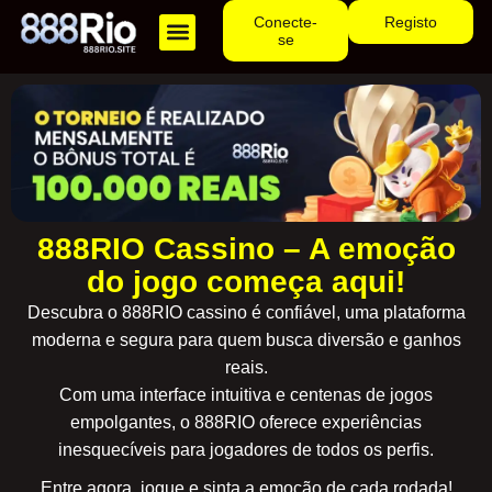
Conecte-
Registo
se
888RIO Cassino – A emoção
do jogo começa aqui!
Descubra o 888RIO cassino é confiável, uma plataforma
moderna e segura para quem busca diversão e ganhos
reais.
Com uma interface intuitiva e centenas de jogos
empolgantes, o 888RIO oferece experiências
inesquecíveis para jogadores de todos os perfis.
Entre agora, jogue e sinta a emoção de cada rodada!