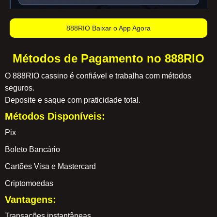
888RIO Baixar o App Agora
Métodos de Pagamento no 888RIO
O 888RIO cassino é confiável e trabalha com métodos
seguros.
Deposite e saque com praticidade total.
Métodos Disponíveis:
Pix
Boleto Bancário
Cartões Visa e Mastercard
Criptomoedas
Vantagens:
Transações instantâneas.